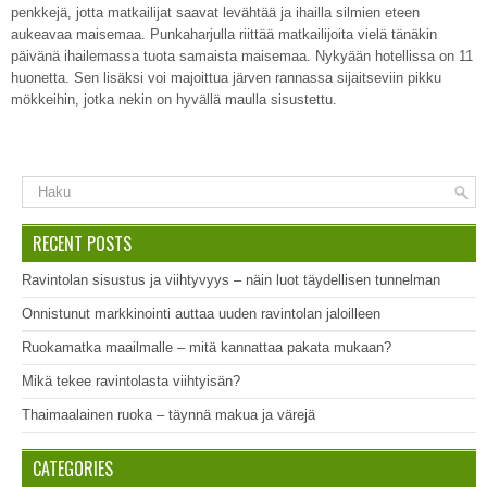
penkkejä, jotta matkailijat saavat levähtää ja ihailla silmien eteen
aukeavaa maisemaa. Punkaharjulla riittää matkailijoita vielä tänäkin
päivänä ihailemassa tuota samaista maisemaa. Nykyään hotellissa on 11
huonetta. Sen lisäksi voi majoittua järven rannassa sijaitseviin pikku
mökkeihin, jotka nekin on hyvällä maulla sisustettu.
RECENT POSTS
Ravintolan sisustus ja viihtyvyys – näin luot täydellisen tunnelman
Onnistunut markkinointi auttaa uuden ravintolan jaloilleen
Ruokamatka maailmalle – mitä kannattaa pakata mukaan?
Mikä tekee ravintolasta viihtyisän?
Thaimaalainen ruoka – täynnä makua ja värejä
CATEGORIES