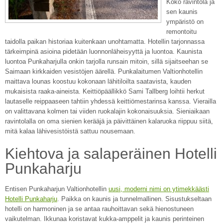
Koko ravintola ja
sen kaunis
ympäristö on
remontoitu
taidolla paikan historiaa kuitenkaan unohtamatta. Hotellin tarjonnassa
tärkeimpinä asioina pidetään luonnonläheisyyttä ja luontoa. Kaunista
luontoa Punkaharjulla onkin tarjolla runsain mitoin, sillä sijaitseehan se
Saimaan kirkkaiden vesistöjen äärellä. Punkalaitumen Valtionhotellin
maittava lounas koostuu kokonaan lähitiloilta saatavista, kauden
mukaisista raaka-aineista. Keittiöpäällikkö Sami Tallberg loihtii herkut
lautaselle reippaaseen tahtiin yhdessä keittiömestarinsa kanssa. Vierailla
on valittavana kolmen tai viiden ruokalajin kokonaisuuksia. Sieniaikaan
ravintolalla on oma sienien kerääjä ja päivittäinen kalaruoka riippuu siitä,
mitä kalaa lähivesistöistä sattuu nousemaan.
Kiehtova ja salaperäinen Hotelli
Punkaharju
Entisen Punkaharjun Valtionhotellin
uusi, moderni nimi on ytimekkäästi
Hotelli Punkaharju
. Paikka on kaunis ja tunnelmallinen. Sisustukseltaan
hotelli on harmoninen ja se antaa rauhoittavan sekä hienostuneen
vaikutelman. Ikkunaa koristavat kukka-amppelit ja kaunis perinteinen