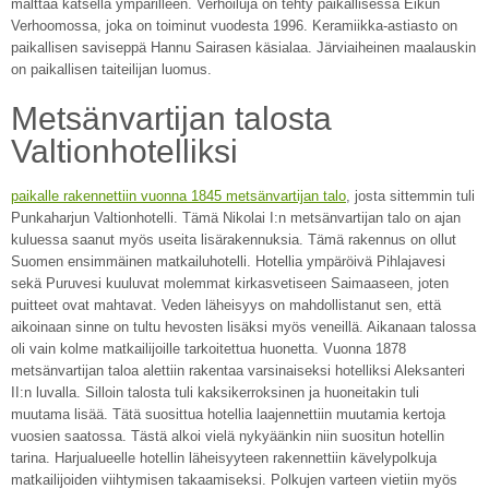
malttaa katsella ympärilleen. Verhoiluja on tehty paikallisessa Eikun
Verhoomossa, joka on toiminut vuodesta 1996. Keramiikka-astiasto on
paikallisen saviseppä Hannu Sairasen käsialaa. Järviaiheinen maalauskin
on paikallisen taiteilijan luomus.
Metsänvartijan talosta
Valtionhotelliksi
paikalle rakennettiin vuonna 1845 metsänvartijan talo
, josta sittemmin tuli
Punkaharjun Valtionhotelli. Tämä Nikolai I:n metsänvartijan talo on ajan
kuluessa saanut myös useita lisärakennuksia. Tämä rakennus on ollut
Suomen ensimmäinen matkailuhotelli. Hotellia ympäröivä Pihlajavesi
sekä Puruvesi kuuluvat molemmat kirkasvetiseen Saimaaseen, joten
puitteet ovat mahtavat. Veden läheisyys on mahdollistanut sen, että
aikoinaan sinne on tultu hevosten lisäksi myös veneillä. Aikanaan talossa
oli vain kolme matkailijoille tarkoitettua huonetta. Vuonna 1878
metsänvartijan taloa alettiin rakentaa varsinaiseksi hotelliksi Aleksanteri
II:n luvalla. Silloin talosta tuli kaksikerroksinen ja huoneitakin tuli
muutama lisää. Tätä suosittua hotellia laajennettiin muutamia kertoja
vuosien saatossa. Tästä alkoi vielä nykyäänkin niin suositun hotellin
tarina. Harjualueelle hotellin läheisyyteen rakennettiin kävelypolkuja
matkailijoiden viihtymisen takaamiseksi. Polkujen varteen vietiin myös