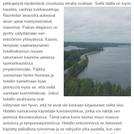
pahkapöytä täydentävät sisustusta
omalta osaltaan. Siellä täällä on myös
kauniita, vanhoja kukkaruukkuja.
Ravintolan terassilta aukeavat
aivan upeat mäntymetsäiset
maisemat. Paikan eleganssi on
pyritty säilyttämään sen
entisöinnin yhteydessä. Kaunis,
hempeän vaaleanpunainen
hotellirakennus nousee
satumaisen kauniina upeassa
luonnonkauniissa
ympäristössään. Paikka
suorastaan henkii historiaa ja
hotellin tunnelmaan lisää
jännitystä myös se, että siellä
sanotaan kummittelevan. Jotkut
hotellin asukkaista ovat
viihtyneet niin hyvin, että he eivät ole koskaan kirjautuneet sieltä ulos.
Hotellin tunnuksena käytetään koristeristikkoa, jonka voi nähdä sen
pienissä ikkunaruuduissa. Tämä sama kuvio toistuu muun muassa
astioissa ja lampunvarjostimissa. Hotellin entisöinnissä on tietoisesti
käytetty paikallista työvoimaa ja se näkyykin joka puolella, kun vain