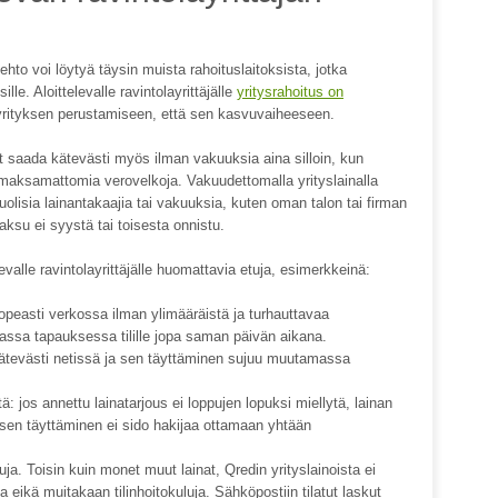
hto voi löytyä täysin muista rahoituslaitoksista, jotka
le. Aloittelevalle ravintolayrittäjälle
yritysrahoitus on
rityksen perustamiseen, että sen kasvuvaiheeseen.
it saada kätevästi myös ilman vakuuksia aina silloin, kun
i maksamattomia verovelkoja. Vakuudettomalla yrityslainalla
olisia lainantakaajia tai vakuuksia, kuten oman talon tai firman
aksu ei syystä tai toisesta onnistu.
evalle ravintolayrittäjälle huomattavia etuja, esimerkkeinä:
opeasti verkossa ilman ylimääräistä ja turhauttavaa
assa tapauksessa tilille jopa saman päivän aikana.
ätevästi netissä ja sen täyttäminen sujuu muutamassa
ä: jos annettu lainatarjous ei loppujen lopuksi miellytä, lainan
ksen täyttäminen ei sido hakijaa ottamaan yhtään
luja. Toisin kuin monet muut lainat, Qredin yrityslainoista ei
eikä muitakaan tilinhoitokuluja. Sähköpostiin tilatut laskut