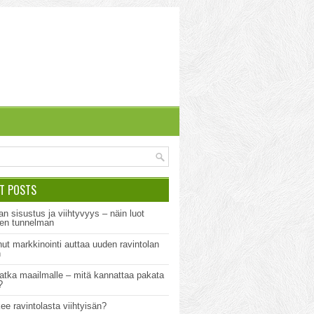
T POSTS
an sisustus ja viihtyvyys – näin luot
sen tunnelman
ut markkinointi auttaa uuden ravintolan
n
tka maailmalle – mitä kannattaa pakata
?
ee ravintolasta viihtyisän?