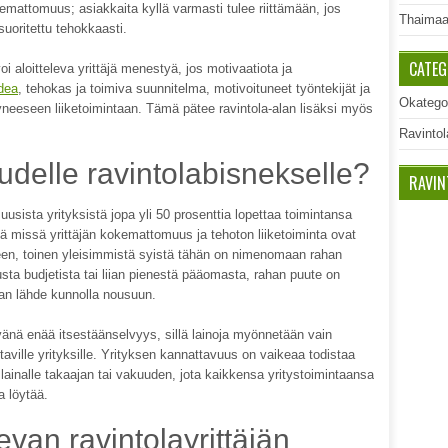
kemattomuus; asiakkaita kyllä varmasti tulee riittämään, jos
Thaimaa
 suoritettu tehokkaasti.
CATEG
voi aloitteleva yrittäjä menestyä, jos motivaatiota ja
idea
, tehokas ja toimiva suunnitelma, motivoituneet työntekijät ja
Okatego
eeseen liiketoimintaan. Tämä pätee ravintola-alan lisäksi myös
Ravintol
udelle ravintolabisnekselle?
RAVIN
ä uusista yrityksistä jopa yli 50 prosenttia lopettaa toimintansa
 missä yrittäjän kokemattomuus ja tehoton liiketoiminta ovat
seen, toinen yleisimmistä syistä tähän on nimenomaan rahan
usta budjetista tai liian pienestä pääomasta, rahan puute on
kaan lähde kunnolla nousuun.
vänä enää itsestäänselvyys, sillä lainoja myönnetään vain
ttaville yrityksille. Yrityksen kannattavuus on vaikeaa todistaa
a lainalle takaajan tai vakuuden, jota kaikkensa yritystoimintaansa
a löytää.
levan ravintolayrittäjän