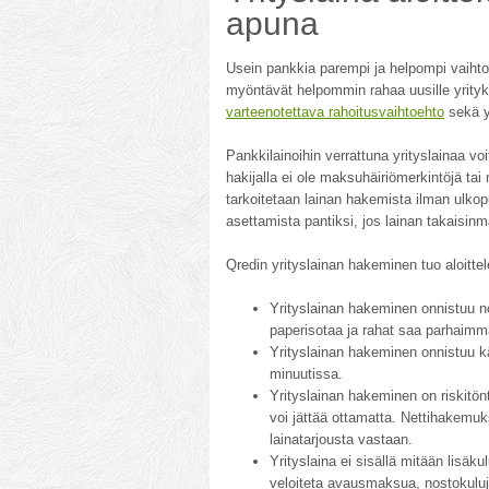
apuna
Usein pankkia parempi ja helpompi vaihtoe
myöntävät helpommin rahaa uusille yrityksil
varteenotettava rahoitusvaihtoehto
sekä y
Pankkilainoihin verrattuna yrityslainaa vo
hakijalla ei ole maksuhäiriömerkintöjä ta
tarkoitetaan lainan hakemista ilman ulkopu
asettamista pantiksi, jos lainan takaisinm
Qredin yrityslainan hakeminen tuo aloittel
Yrityslainan hakeminen onnistuu n
paperisotaa ja rahat saa parhaimm
Yrityslainan hakeminen onnistuu k
minuutissa.
Yrityslainan hakeminen on riskitönt
voi jättää ottamatta. Nettihakemu
lainatarjousta vastaan.
Yrityslaina ei sisällä mitään lisäku
veloiteta avausmaksua, nostokuluja 